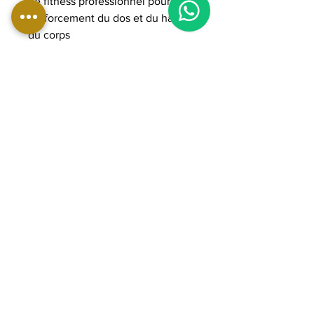
de fitness professionnel pour le
renforcement du dos et du haut
du corps
DIMENSIONS:
Longueur : 226 - 240 cm
Largeur : 96 cm
Hauteur : 120 cm
Poids : 85 kg