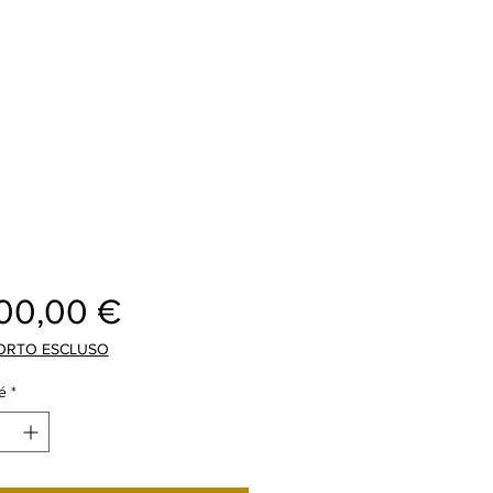
Prix
00,00 €
ORTO ESCLUSO
é
*