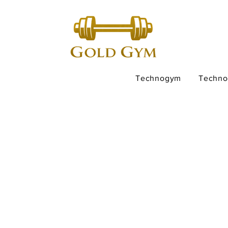
Technogym
Techn