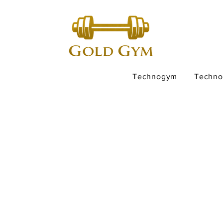
Technogym
Techn