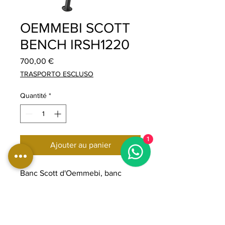
OEMMEBI SCOTT
BENCH IRSH1220
Prix
700,00 €
TRASPORTO ESCLUSO
Quantité
*
1
Ajouter au panier
Banc Scott d'Oemmebi, banc
d'entraînement pour biceps,
équipement de gym professionnel
pour exercices avec haltères et
barres