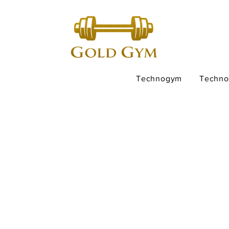
Technogym
Techn