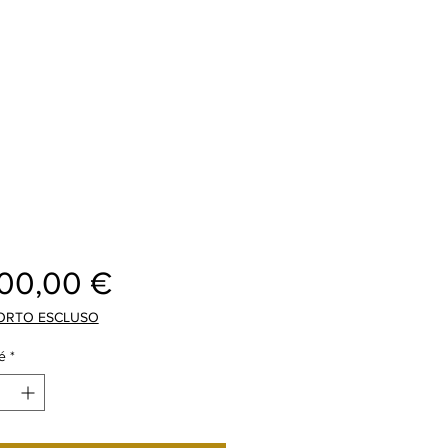
Prix
200,00 €
ORTO ESCLUSO
é
*