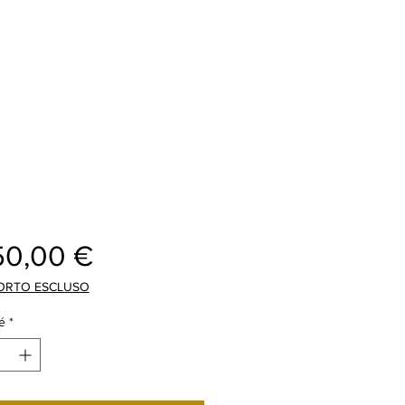
Prix
50,00 €
ORTO ESCLUSO
é
*