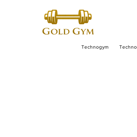
Technogym
Techn