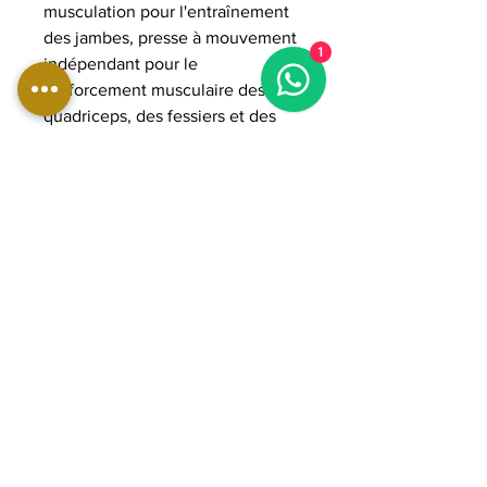
musculation pour l'entraînement
des jambes, presse à mouvement
1
indépendant pour le
renforcement musculaire des
quadriceps, des fessiers et des
mollets.
DIMENSIONS:
Longueur : 266 cm
Largeur : 155 cm
Hauteur : 160 cm
Poids : 440 kg