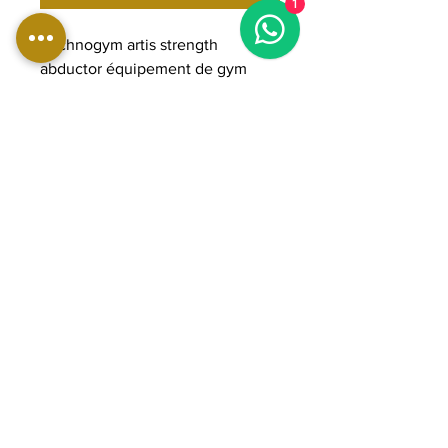
1
Technogym artis strength
abductor équipement de gym
professionnel pour l'entraînement
des abducteurs, machines
isotoniques pour l'entraînement
musculaire, équipement de
fitness pour la salle de sport
DIMENSIONS:
Longueur : 144 cm
Largeur : 110 cm
Hauteur : 138 cm
Poids : 208 kg
Pile de poids : Variable : 70/100
kg