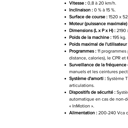
Vitesse :
0,8 à 20 km/h.
Inclinaison :
0 % à 15 %.
Surface de course :
1520 x 52
Moteur (puissance maximale) 
Dimensions (L x P x H) :
2190 
Poids de la machine :
195 kg.
Poids maximal de l'utilisateur 
Programmes :
11 programmes p
distance, calories), le CPR et 6
Surveillance de la fréquence 
manuels et les ceintures pecto
Système d'amorti :
Système T
articulations.
Dispositifs de sécurité :
Systèm
automatique en cas de non-dét
« InMotion ».
Alimentation :
200-240 Vca ou