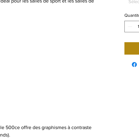
déal pour les salles de sport et les salles de
Sélec
Quantit
le 500ce offre des graphismes à contraste
nds).