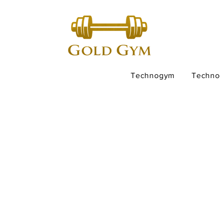
Technogym
Techn