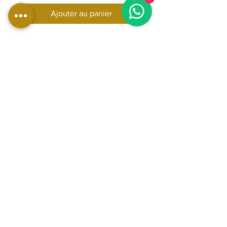
Ajouter au panier
Technogym Excite Run 700 Unity,
tapis de course professionnel
avec écran interactif, idéal pour
un entraînement cardio avancé en
salle de sport et à domicile
DIMENSIONS:
Longueur : 219 cm
Largeur : 96 cm
Hauteur : 155 cm
Poids : 195 kg
Vitesse : 0,8 km/h - 25 km/h
Inclinaison : 15%