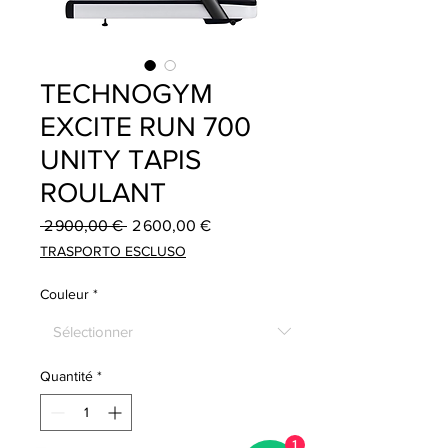
TECHNOGYM
EXCITE RUN 700
UNITY TAPIS
ROULANT
Prix original
Prix promotionnel
 2 900,00 € 
2 600,00 €
TRASPORTO ESCLUSO
Couleur
*
Quantité
*
1