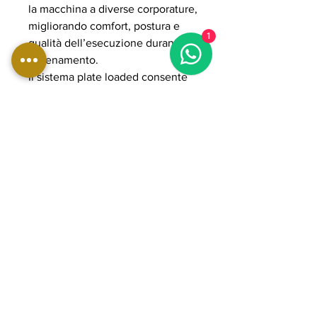
la macchina a diverse corporature,
migliorando comfort, postura e
1
qualità dell’esecuzione durante
l’allenamento.
Il sistema plate loaded consente
di gestire carichi elevati in modo
progressivo, rendendo la
macchina adatta sia a percorsi di
tonificazione sia ad allenamenti
intensi orientati allo sviluppo
muscolare. La struttura in acciaio
rinforzato e i componenti POWER
GRADE garantiscono stabilità,
fluidità del movimento e lunga
durata nel tempo, ideale per
palestre professionali e home gym
avanzate orientate a performance
elevate e allenamento completo
della muscolatura dell’anca e