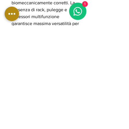
biomeccanicamente corretti. La
1
presenza di rack, pulegge e
accessori multifunzione
garantisce massima versatilità per
esercizi liberi, guidati e funzionali.
La struttura in acciaio rinforzato
POWER GRADE assicura stabilità,
resistenza e lunga durata nel
tempo anche in utilizzo intensivo
professionale. Il design compatto
ottimizza gli spazi senza
rinunciare a completezza e
performance, rendendo la
ASX9500 una soluzione ideale
per chi desidera una postazione
all-in-one di livello professionale
per allenamenti completi e ad alta
intensità.