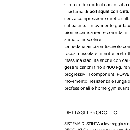
sicuro, riducendo il carico sulla
Il sistema di
belt squat con cint
senza compressione diretta sulla
sul bacino. Il movimento guidato
biomeccanicamente corretta, migl
stimolo muscolare.
La pedana ampia antiscivolo cons
focus muscolare, mentre la strutt
massima stabilità anche con caric
gestire carichi fino a 400 kg, r
progressivi. I componenti POWE
movimento, resistenza e lunga d
professionali e home gym avanza
DETTAGLI PRODOTTO
SISTEMA DI SPINTA a leveraggio sin
REGOLAZIONI: altezza posizione di pa