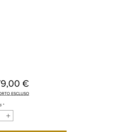
Prix
79,00 €
ORTO ESCLUSO
é
*