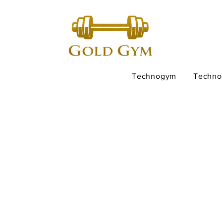
Technogym
Techn