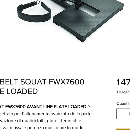
1 4
 BELT SQUAT FWX7600
TE LOADED
TRASP
Quantit
AT FWX7600 AVANT LINE PLATE LOADED
è
ettata per l’allenamento avanzato della parte
ivazione di quadricipiti, glutei, femorali e
 forza, massa e potenza muscolare in modo