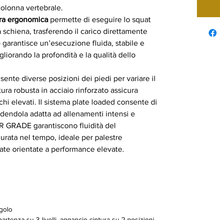
 colonna vertebrale.
ura ergonomica
permette di eseguire lo squat
 schiena, trasferendo il carico direttamente
 garantisce un’esecuzione fluida, stabile e
iorando la profondità e la qualità dello
ente diverse posizioni dei piedi per variare il
ura robusta in acciaio rinforzato assicura
hi elevati. Il sistema plate loaded consente di
endendola adatta ad allenamenti intensi e
R GRADE garantiscono fluidità del
urata nel tempo, ideale per palestre
te orientate a performance elevate.
golo
rtenza su 3 livelli, aggancio cintura su 2 posizioni