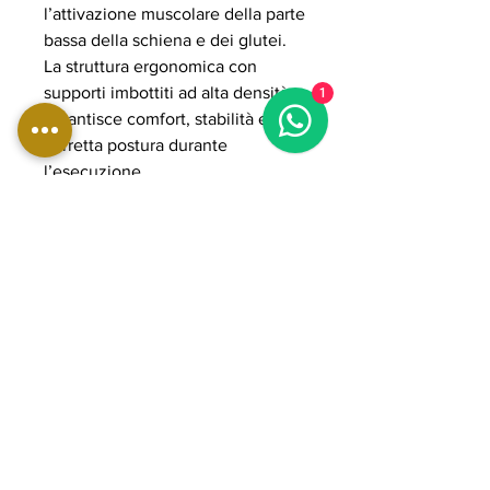
l’attivazione muscolare della parte
bassa della schiena e dei glutei.
La struttura ergonomica con
supporti imbottiti ad alta densità
1
garantisce comfort, stabilità e
corretta postura durante
l’esecuzione.
Il sistema plate loaded permette
di gestire carichi elevati in modo
progressivo, adattandosi sia a
programmi di rinforzo funzionale
sia ad allenamenti intensi orientati
allo sviluppo muscolare. La
struttura in acciaio rinforzato e i
componenti POWER GRADE
assicurano massima solidità,
fluidità del movimento e lunga
durata nel tempo, ideale per
palestre professionali e home gym