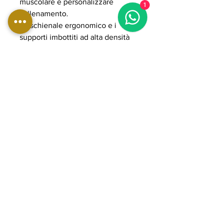
muscolare e personalizzare
1
l’allenamento.
Lo schienale ergonomico e i
supporti imbottiti ad alta densità
assicurano comfort e postura
ottimale anche durante sessioni
ad alta intensità. Il sistema plate
loaded consente di gestire carichi
elevati fino a 500 kg, rendendola
ideale per allenamenti
professionali e progressivi. La
struttura in acciaio rinforzato e i
componenti POWER GRADE
garantiscono stabilità, fluidità e
lunga durata nel tempo, perfetta
per palestre professionali e home
gym avanzate orientate a
performance elevate.