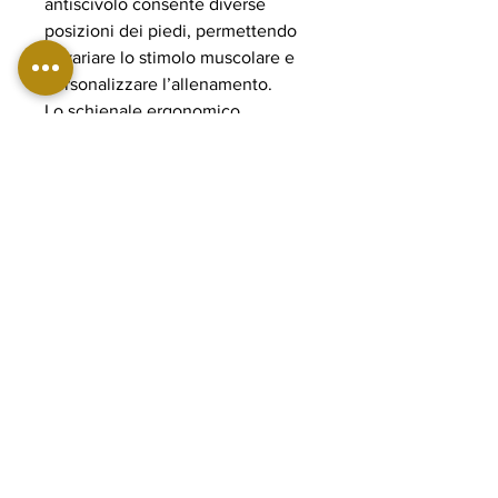
antiscivolo consente diverse
posizioni dei piedi, permettendo
di variare lo stimolo muscolare e
personalizzare l’allenamento.
Lo schienale ergonomico
regolabile e i supporti imbottiti ad
alta densità assicurano comfort e
stabilità durante l’esecuzione. Il
sistema plate loaded consente di
gestire carichi elevati fino a 500
kg, rendendola adatta ad
allenamenti avanzati e
progressivi. La struttura in acciaio
rinforzato e i componenti POWER
GRADE garantiscono massima
solidità, fluidità del movimento e
lunga durata nel tempo, perfetta
per palestre professionali e home
gym avanzate.