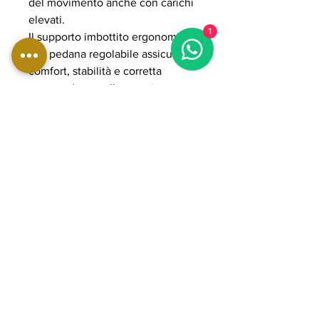
del movimento anche con carichi
elevati.
1
Il supporto imbottito ergonomico
e la pedana regolabile assicurano
comfort, stabilità e corretta
postura durante l’esecuzione,
adattandosi a diverse corporature.
Il sistema plate loaded permette
di gestire carichi elevati fino a
400 kg, rendendola adatta ad
allenamenti intensi e progressivi.
La struttura in acciaio rinforzato e i
componenti POWER GRADE
garantiscono massima solidità,
fluidità del movimento e lunga
durata nel tempo, ideale per
palestre professionali e home gym
avanzate orientate a performance
elevate e sviluppo completo dei