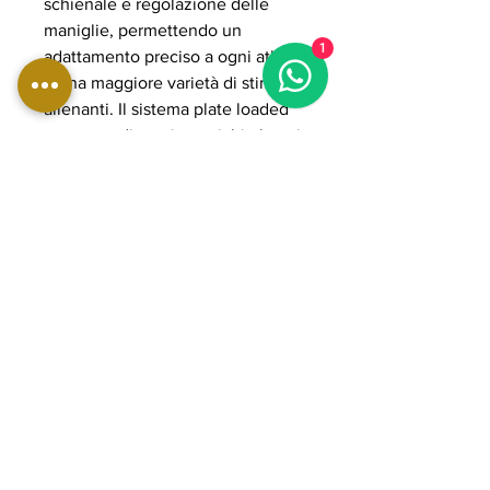
schienale e regolazione delle
maniglie, permettendo un
1
adattamento preciso a ogni atleta
e una maggiore varietà di stimoli
allenanti. Il sistema plate loaded
consente di gestire carichi elevati
fino a circa 260 kg, rendendola
adatta ad allenamenti intensi e
progressivi in ambito
professionale.
La struttura in acciaio rinforzato, i
cuscinetti POWER GRADE e le
imbottiture ad alta densità
garantiscono stabilità,
scorrevolezza e durata nel tempo,
rendendola ideale per palestre
professionali e home gym
avanzate orientate a performance
elevate e sviluppo completo della