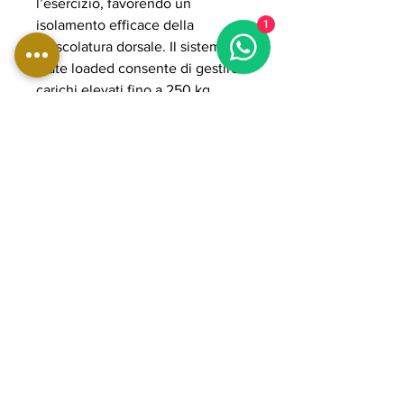
l’esercizio, favorendo un
isolamento efficace della
1
muscolatura dorsale. Il sistema
plate loaded consente di gestire
carichi elevati fino a 250 kg,
rendendo la macchina adatta ad
allenamenti intensi, progressivi e
professionali.
La struttura in acciaio rinforzato ad
alta resistenza, i cuscinetti
POWER GRADE e i cuscini
ergonomici ad alta densità
garantiscono stabilità, fluidità del
movimento e lunga durata nel
tempo. Ideale per palestre
professionali e ambienti ad alto
utilizzo orientati a performance
elevate e sviluppo completo della
schiena.