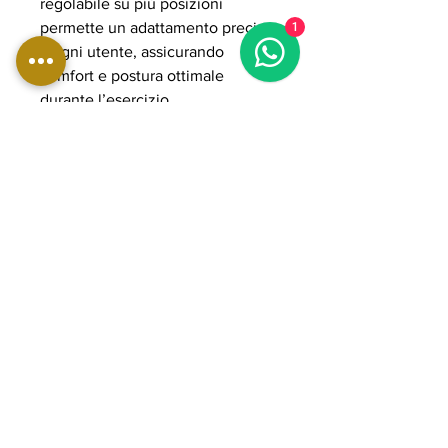
regolabile su più posizioni
permette un adattamento preciso
1
a ogni utente, assicurando
comfort e postura ottimale
durante l’esercizio.
Il sistema plate loaded consente
di gestire carichi elevati fino a
300 kg, rendendola adatta ad
allenamenti avanzati e
progressivi. La struttura in acciaio
rinforzato con tubolari da 3 mm e i
cuscinetti POWER GRADE
garantiscono stabilità, fluidità del
movimento e durata nel tempo,
rendendola ideale per palestre
professionali e home gym
avanzate orientate a performance
elevate e rinforzo della zona
lombare.