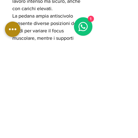
lavoro intenso ma sicuro, anche
con carichi elevati.
La pedana ampia antiscivolo
1
consente diverse posizioni dei
piedi per variare il focus
muscolare, mentre i supporti
ergonomici garantiscono stabilità
e comfort durante l’allenamento. Il
sistema plate loaded permette di
gestire carichi elevati fino a 400
kg, rendendola ideale per
allenamenti progressivi e
professionali. La struttura in
acciaio rinforzato e i componenti
POWER GRADE assicurano
massima solidità, fluidità del
movimento e lunga durata nel
tempo, perfetta per palestre
professionali e home gym