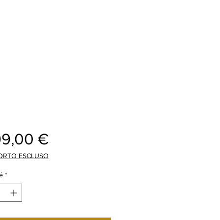
Prix
99,00 €
ORTO ESCLUSO
é
*