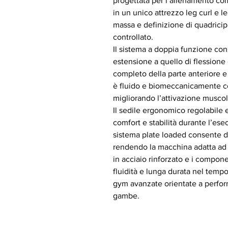
progettata per l’allenamento co
in un unico attrezzo leg curl e l
massa e definizione di quadricipi
controllato.
Il sistema a doppia funzione con
estensione a quello di flessione
completo della parte anteriore e
è fluido e biomeccanicamente cor
migliorando l’attivazione muscol
Il sedile ergonomico regolabile e 
comfort e stabilità durante l’ese
sistema plate loaded consente di 
rendendo la macchina adatta ad a
in acciaio rinforzato e i compo
fluidità e lunga durata nel temp
gym avanzate orientate a perfo
gambe.