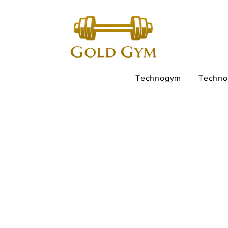
Technogym
Techn