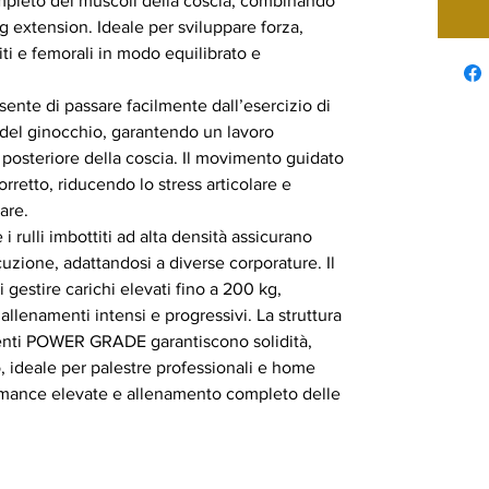
mpleto dei muscoli della coscia, combinando
eg extension. Ideale per sviluppare forza,
ti e femorali in modo equilibrato e
sente di passare facilmente dall’esercizio di
 del ginocchio, garantendo un lavoro
 posteriore della coscia. Il movimento guidato
retto, riducendo lo stress articolare e
are.
i rulli imbottiti ad alta densità assicurano
cuzione, adattandosi a diverse corporature. Il
gestire carichi elevati fino a 200 kg,
llenamenti intensi e progressivi. La struttura
nenti POWER GRADE garantiscono solidità,
o, ideale per palestre professionali e home
rmance elevate e allenamento completo delle