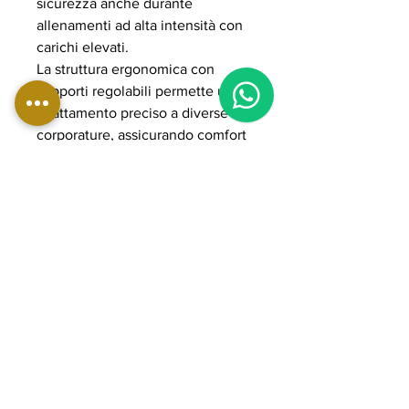
sicurezza anche durante
allenamenti ad alta intensità con
carichi elevati.
La struttura ergonomica con
1
supporti regolabili permette un
adattamento preciso a diverse
corporature, assicurando comfort
e corretta postura durante
l’esecuzione. Il sistema plate
loaded consente di gestire carichi
elevati fino a 300 kg, rendendo la
macchina ideale per allenamenti
progressivi e professionali. La
struttura in acciaio rinforzato e i
componenti POWER GRADE
garantiscono massima solidità,
fluidità del movimento e lunga
durata nel tempo, perfetta per
palestre professionali e home gym