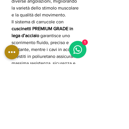
diverse angolazioni, migliorando
la varietà dello stimolo muscolare
e la qualità del movimento.
Il sistema di carrucole con
cuscinetti PREMIUM GRADE in
lega d’acciaio
garantisce uno
scorrimento fluido, preciso e
1
costante, mentre i cavi in acciaio
rivestiti in poliuretano assicurano
massima resistenza, sicurezza e
durata anche in utilizzo intensivo.
La dotazione include accessori
professionali come maniglie
pulley, cavigliere e lat bar per un
allenamento completo.
La struttura in acciaio rinforzato a
sezione ovale 50x100 mm con
spessore 3 mm assicura stabilità e
solidità tipiche dell’uso