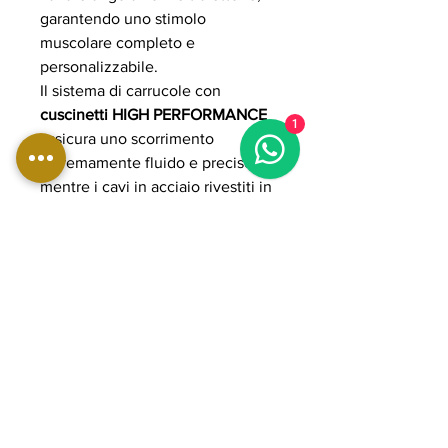
garantendo uno stimolo
muscolare completo e
personalizzabile.
Il sistema di carrucole con
cuscinetti HIGH PERFORMANCE
1
assicura uno scorrimento
estremamente fluido e preciso,
mentre i cavi in acciaio rivestiti in
poliuretano garantiscono
resistenza, sicurezza e durata
anche in uso intensivo
professionale.
La struttura in acciaio rinforzato a
sezione ovale e quadrata (fino a
50×100 mm, spessore 2 mm) è
progettata per garantire stabilità e
solidità tipiche dell’uso
professionale continuo. Con peso