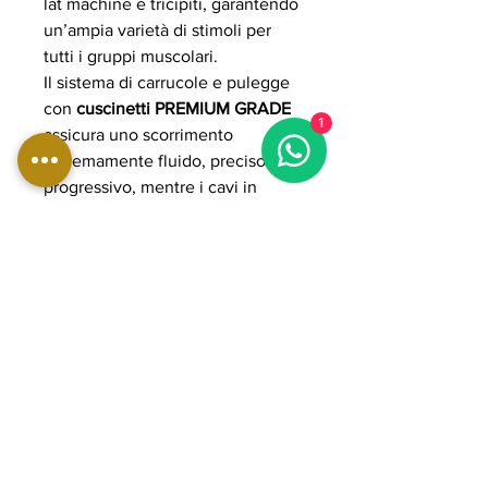
lat machine e tricipiti, garantendo
un’ampia varietà di stimoli per
tutti i gruppi muscolari.
Il sistema di carrucole e pulegge
con
cuscinetti PREMIUM GRADE
1
assicura uno scorrimento
estremamente fluido, preciso e
progressivo, mentre i cavi in
acciaio rivestiti in poliuretano
garantiscono resistenza, sicurezza
e lunga durata anche in utilizzo
intensivo.
La struttura in acciaio rinforzato a
sezione ovale (50x100 mm,
spessore 3 mm) offre massima
stabilità e solidità, supportando un
utilizzo professionale continuo.
Con un peso complessivo
superiore a 1100 kg e