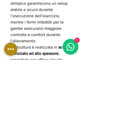
olimpico garantiscono un setup
stabile e sicuro durante
l’esecuzione dell’esercizio,
mentre i fermi imbottiti per le
gambe assicurano maggiore
controllo e comfort durante
1
l’allenamento.
La struttura è realizzata in
acciaio
rinforzato ad alto spessore
,
progettata per offrire elevata
rigidità strutturale e massima
stabilità anche sotto carichi
elevati e utilizzo professionale
continuo. L’imbottitura ad alta
densità con rivestimento
professionale garantisce comfort
ergonomico, supporto e
resistenza all’usura nel tempo.
Grazie alla costruzione heavy-