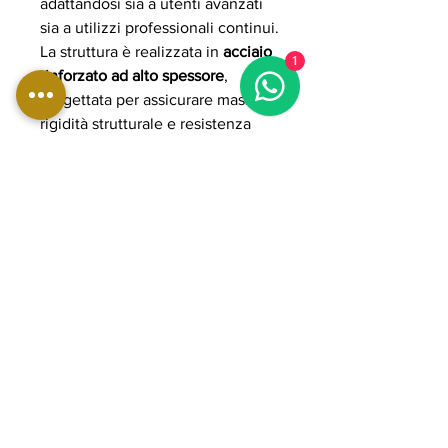
adattandosi sia a utenti avanzati
sia a utilizzi professionali continui.
La struttura è realizzata in
acciaio
1
rinforzato ad alto spessore
,
progettata per assicurare massima
rigidità strutturale e resistenza
anche sotto carichi elevati.
L’imbottitura ad alta densità con
rivestimento professionale
garantisce comfort, supporto e
durata nel tempo anche durante
utilizzo intensivo.
Grazie alla costruzione heavy-
duty e alla biomeccanica stabile,
la WBX3400 rappresenta una
soluzione ideale per allenamenti
di forza, bodybuilding e
preparazione atletica avanzata,
offrendo elevati standard di