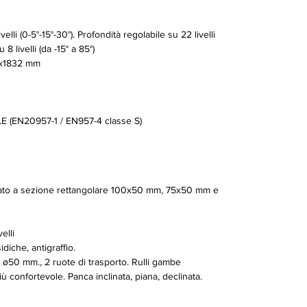
elli (0-5°-15°-30°). Profondità regolabile su 22 livelli
 livelli (da -15° a 85°)
x1832 mm
(EN20957-1 / EN957-4 classe S)
orzato a sezione rettangolare 100x50 mm, 75x50 mm e
elli
diche, antigraffio.
i ø50 mm., 2 ruote di trasporto. Rulli gambe
ù confortevole. Panca inclinata, piana, declinata.