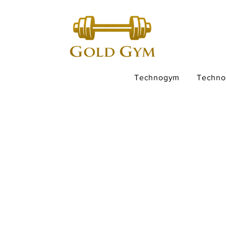
Technogym
Techn