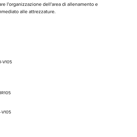
rare l'organizzazione dell'area di allenamento e
mmediato alle attrezzature.
U-V105
-3R105
U-V105