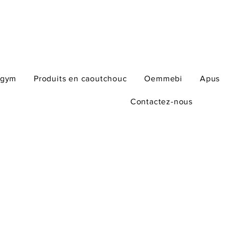
ogym
Produits en caoutchouc
Oemmebi
Apus
Contactez-nous