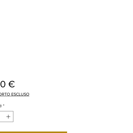
Prix
00 €
ORTO ESCLUSO
é
*