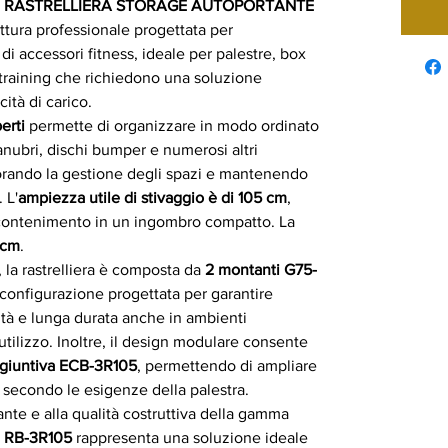
E RASTRELLIERA STORAGE AUTOPORTANTE
ttura professionale progettata per
di accessori fitness, ideale per palestre, box
sstraining che richiedono una soluzione
ità di carico.
perti
permette di organizzare in modo ordinato
manubri, dischi bumper e numerosi altri
orando la gestione degli spazi e mantenendo
 L'
ampiezza utile di stivaggio è di 105 cm
,
 contenimento in un ingombro compatto. La
 cm
.
, la rastrelliera è composta da
2 montanti G75-
 configurazione progettata per garantire
ilità e lunga durata anche in ambienti
 utilizzo. Inoltre, il design modulare consente
giuntiva ECB-3R105
, permettendo di ampliare
e secondo le esigenze della palestra.
ante e alla qualità costruttiva della gamma
a
RB-3R105
rappresenta una soluzione ideale