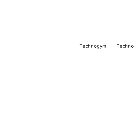
Technogym
Techn