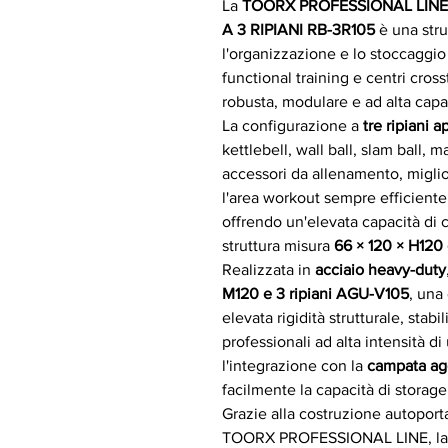
La
TOORX PROFESSIONAL LIN
A 3 RIPIANI RB-3R105
è una stru
l'organizzazione e lo stoccaggio 
functional training e centri cro
robusta, modulare e ad alta capac
La configurazione a
tre ripiani a
kettlebell, wall ball, slam ball, 
accessori da allenamento, migli
l'area workout sempre efficiente.
offrendo un'elevata capacità di
struttura misura
66 × 120 × H120
Realizzata in
acciaio heavy-duty
M120 e 3 ripiani AGU-V105
, una
elevata rigidità strutturale, stab
professionali ad alta intensità di
l'integrazione con la
campata ag
facilmente la capacità di storag
Grazie alla costruzione autoport
TOORX PROFESSIONAL LINE, l